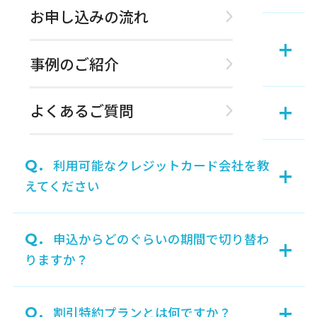
お申し込みの流れ
Q.
解約の際、違約金などは発生します
+
か？
事例のご紹介
+
よくあるご質問
Q.
どのような支払方法がありますか？
Q.
利用可能なクレジットカード会社を教
+
えてください
Q.
申込からどのぐらいの期間で切り替わ
+
りますか？
+
Q.
割引特約プランとは何ですか？