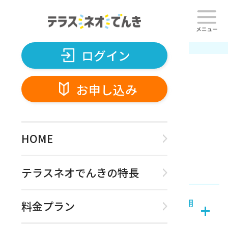
ログイン
お申し込み
TOP
よくあるご質問
ログイン
お申し込み
FAQ
HOME
よくあるご質問
お申込・ご契約について
テラスネオでんきの特長
Q.
契約の際、事務手数料などの初期費用
+
料金プラン
はかかりますか？