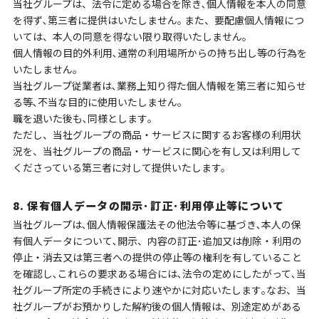
当社グループは、法令に定める場合を除き､個人情報を本人の同意
を得ず､第三者に提供はいたしません｡ また、要配慮個人情報につ
いては、本人の同意を得ない限り取得いたしません。
個人情報の目的外利用､通常の利用場所からの持ち出し等の行為を
いたしません｡
当社グループ従業者は､業務上知り得た個人情報を第三者に知らせ
る等､不当な目的に使用いたしません｡
職を退いた後も､同様とします｡
ただし、当社グループの商品・サービスに関するお客様の利用状
況を、当社グループの商品・サービスに関心を有し又は利用して
くださっている第三者に対して提供いたします。
8. 保有個人データの開示･訂正･利用停止等について
当社グループは､個人情報保護法その他法令等に基づき､本人の保
有個人データについて､開示、内容の訂正･追加又は削除・利用の
停止・消去又は第三者への提供の停止等の権利を有していること
を確認し､これらの要求ある場合には､法令の定めにしたがって､当
社グループ所定の手続きにより速やかに対応いたします｡なお、当
社グループがお預かりした解約後の個人情報は、別途定めがある