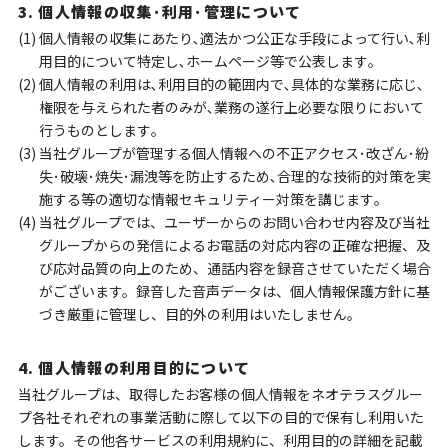
3. 個人情報の収集･利用･管理について
(1) 個人情報の収集にあたり､適法かつ公正な手段によって行い､利
用目的について特定し､ホームページ等で公表します｡
(2) 個人情報の利用は､利用目的の範囲内で､具体的な業務に応じ､
権限を与えられた者のみが､業務の遂行上必要な限りにおいて
行うものとします｡
(3) 当社グループが管理する個人情報への不正アクセス･改ざん･紛
失･破壊･焼失･漏洩等を防止するため､合理的な技術的対策を実
施する等の適切な情報セキュリティー対策を講じます｡
(4) 当社グループでは、ユーザーからのお問い合わせ内容及び当社
グループからの発信によるお電話の対応内容の正確な把握、及
び応対品質の向上のため、通話内容を録音させていただく場合
がございます。録音した音声データは、個人情報保護方針に基
づき厳重に管理し、目的外の利用はいたしません。
4. 個人情報の利用目的について
当社グループは、取得したお客様の個人情報をネオテラスグルー
プ各社それぞれの事業活動に際して以下の目的で保有し利用いた
します。その他各サービスの利用規約に、利用目的の詳細を記載