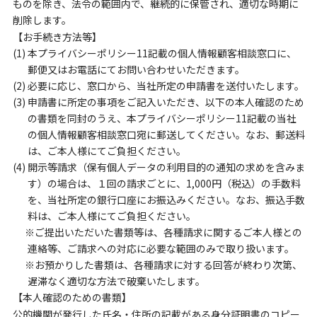
ものを除き、法令の範囲内で、継続的に保管され、適切な時期に
削除します。
【お手続き方法等】
(1) 本プライバシーポリシー11記載の個人情報顧客相談窓口に、
郵便又はお電話にてお問い合わせいただきます。
(2) 必要に応じ、窓口から、当社所定の申請書を送付いたします。
(3) 申請書に所定の事項をご記入いただき、以下の本人確認のため
の書類を同封のうえ、本プライバシーポリシー11記載の当社
の個人情報顧客相談窓口宛に郵送してください。なお、郵送料
は、ご本人様にてご負担ください。
(4) 開示等請求（保有個人データの利用目的の通知の求めを含みま
す）の場合は、１回の請求ごとに、1,000円（税込）の手数料
を、当社所定の銀行口座にお振込みください。なお、振込手数
料は、ご本人様にてご負担ください。
※ご提出いただいた書類等は、各種請求に関するご本人様との
連絡等、ご請求への対応に必要な範囲のみで取り扱います。
※お預かりした書類は、各種請求に対する回答が終わり次第、
遅滞なく適切な方法で破棄いたします。
【本人確認のための書類】
公的機関が発行した氏名・住所の記載がある身分証明書のコピー