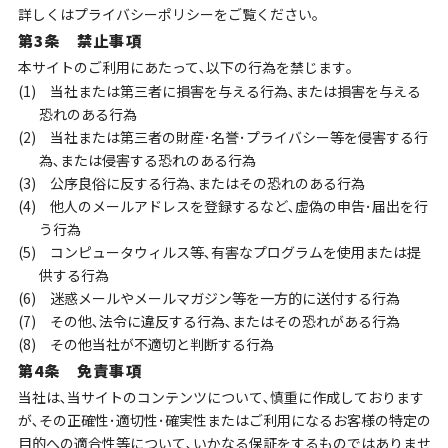
詳しくはプライバシーポリシーをご覧ください｡
第3条 禁止事項
本サイトのご利用にあたって､以下の行為を禁じます｡
(1) 当社または第三者に損害を与える行為､または損害を与える
恐れのある行為
(2) 当社または第三者の財産･名誉･プライバシー等を侵害する行
為､または侵害する恐れのある行為
(3) 公序良俗に反する行為､またはその恐れのある行為
(4) 他人のメールアドレスを登録するなど､虚偽の申告･届出を行
う行為
(5) コンピュータウィルス等､有害なプログラムを使用または提
供する行為
(6) 迷惑メールやメールマガジン等を一方的に送付する行為
(7) その他､法令に違反する行為､またはその恐れがある行為
(8) その他当社が不適切と判断する行為
第4条 免責事項
当社は､当サイトのコンテンツについて､慎重に作成しております
が､その正確性･適切性･確実性またはご利用になるお客様の特定の
目的への適合性等について､いかなる保証をするものではありませ