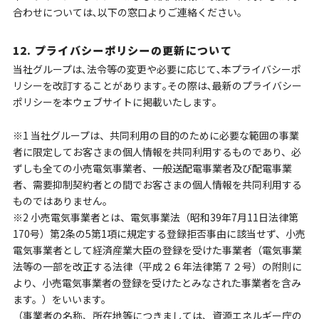
合わせについては､以下の窓口よりご連絡ください｡
12. プライバシーポリシーの更新について
当社グループは､法令等の変更や必要に応じて､本プライバシーポ
リシーを改訂することがあります｡その際は､最新のプライバシー
ポリシーを本ウェブサイトに掲載いたします｡
※1 当社グループは、共同利用の目的のために必要な範囲の事業
者に限定してお客さまの個人情報を共同利用するものであり、必
ずしも全ての小売電気事業者、一般送配電事業者及び配電事業
者、需要抑制契約者との間でお客さまの個人情報を共同利用する
ものではありません。
※2 小売電気事業者とは、電気事業法（昭和39年7月11日法律第
170号）第2条の5第1項に規定する登録拒否事由に該当せず、小売
電気事業者として経済産業大臣の登録を受けた事業者（電気事業
法等の一部を改正する法律（平成２６年法律第７２号）の附則に
より、小売電気事業者の登録を受けたとみなされた事業者を含み
ます。）をいいます。
（事業者の名称、所在地等につきましては、資源エネルギー庁の