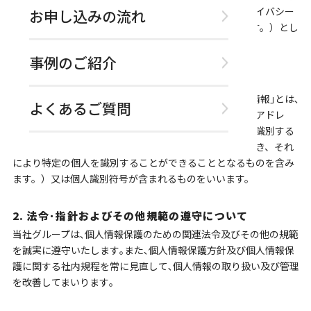
報保護を重要項目とし､以下の｢個人情報保護方針（プライバシー
お申し込みの流れ
ポリシー）｣（以下｢本プライバシーポリシー｣といいます。）とし
て､ここに公開いたします。
事例のご紹介
1. 個人情報の定義
本プライバシーポリシーにおいて述べられている｢個人情報｣とは､
よくあるご質問
氏名・年齢・性別・生年月日・住所・電話番号・メールアドレ
ス・会社名・部署名・役職・職業等により特定の個人を識別する
ことができるもの（他の情報と容易に照合することができ、それ
により特定の個人を識別することができることとなるものを含み
ます。）又は個人識別符号が含まれるものをいいます。
2. 法令･指針およびその他規範の遵守について
当社グループは､個人情報保護のための関連法令及びその他の規範
を誠実に遵守いたします｡また､個人情報保護方針及び個人情報保
護に関する社内規程を常に見直して､個人情報の取り扱い及び管理
を改善してまいります｡