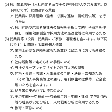
(5) 採用応募者等（入社内定者及びその連帯保証人を含みます。以
下同じです）に関連する業務
ア. 従業員の採用活動（選考・必要な連絡・情報提供等）を行
うため
イ. 採用経路や応募者属性等の情報を分析して統計や資料を作
成し、採用効果測定や採用方法の最適化等に利用するため
(6) 従業員等（役員・従業員のご家族・退職者を含みます。以下同
じです）に関連する業務個人情報
ア. 業務上必要な連絡を取るため並びに緊急時における連絡の
ため
イ. 社内規則等で定められた手続のため
イ. 当社グループウェブサイトの利用状況の調査
ウ. 昇格・昇進・考課・人事異動の判断・決裁・告知のため
（その他人事労務管理の履行、福利厚生の提供等、安全管
理のためを含みます。）
エ. 給与等の支給並びに控除のため
オ. 平均年齢･平均賃金･平均勤続年数・年齢・性別･学卒別情報
等の社員状況を分析し、人材戦略分析に利用するため
カ. 教育・研修のため