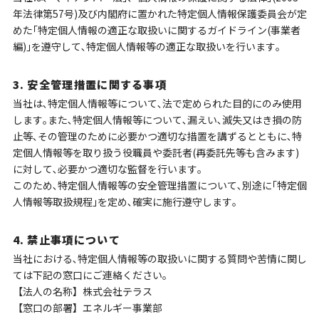
年法律第57号)及び内閣府に置かれた特定個人情報保護委員会が定
めた｢特定個人情報の適正な取扱いに関するガイドライン(事業者
編)｣を遵守して､特定個人情報等の適正な取扱いを行います｡
3. 安全管理措置に関する事項
当社は､特定個人情報等について､法で定められた目的にのみ使用
します｡また､特定個人情報等について､漏えい､滅失又はき損の防
止等､その管理のために必要かつ適切な措置を講ずるとともに､特
定個人情報等を取り扱う役職員や委託者(再委託先等も含みます)
に対して､必要かつ適切な監督を行います｡
このため､特定個人情報等の安全管理措置について､別途に｢特定個
人情報等取扱規程｣を定め､確実に施行遵守します｡
4. 禁止事項について
当社における､特定個人情報等の取扱いに関する質問や苦情に関し
ては下記の窓口にご連絡ください｡
【法人の名称】株式会社テラス
【窓口の部署】エネルギー事業部