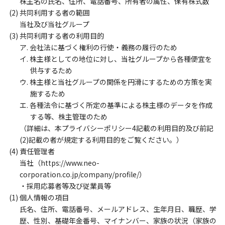
株主名の氏名、住所、電話番号、所有者の属性、保有株式数
(2) 共同利用する者の範囲
当社及び当社グループ
(3) 共同利用する者の利用目的
ア. 会社法に基づく権利の行使・義務の履行のため
イ. 株主様としての地位に対し、当社グループから各種便宜を
供与するため
ウ. 株主様と当社グループの関係を円滑にするための方策を実
施するため
エ. 各種法令に基づく所定の基準による株主様のデータを作成
する等、株主管理のため
（詳細は、本プライバシーポリシー4記載の利用目的及び前記
(2)記載の者が規定する利用目的をご覧ください。）
(4) 責任管理者
当社（https://www.neo-
corporation.co.jp/company/profile/）
・採用応募者等及び従業員等
(1) 個人情報の項目
氏名、住所、電話番号、メールアドレス、生年月日、職歴、学
歴、性別、基礎年金番号、マイナンバー、家族の状況（家族の