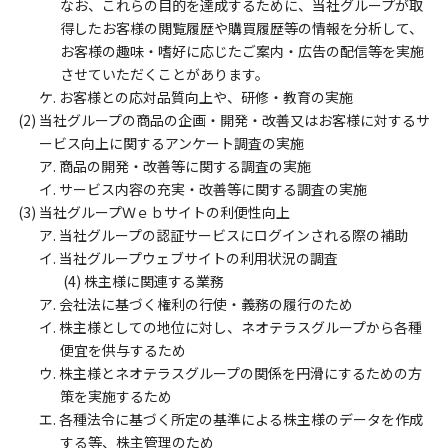
なお、これらの目的を達成するために、当社グループが取
得したお客様の閲覧履歴や購買履歴等の情報を分析して、
お客様の趣味・嗜好に応じたご案内・広告の配信等を実施
させていただくことがあります。
ケ. お客様との応対品質向上や、研修・教育の実施
(2) 当社グループの商品の企画・開発・改善又はお客様に対するサ
ービス向上に関するアンケート調査の実施
ア. 商品の開発・改善等に関する調査の実施
イ. サービス内容の充実・改善等に関する調査の実施
(3) 当社グループＷｅｂサイトの利便性向上
ア. 当社グループの認証サービスにログインされる際の補助
イ. 当社グループウェブサイトの利用状況の調査
(4) 株主様に関連する業務
ア. 会社法に基づく権利の行使・義務の履行のため
イ. 株主様としての地位に対し、ネオテラスグループから各種
便宜を供与するため
ウ. 株主様とネオテラスグループの関係を円滑にするための方
策を実施するため
エ. 各種法令に基づく所定の基準による株主様のデータを作成
する等、株主管理のため