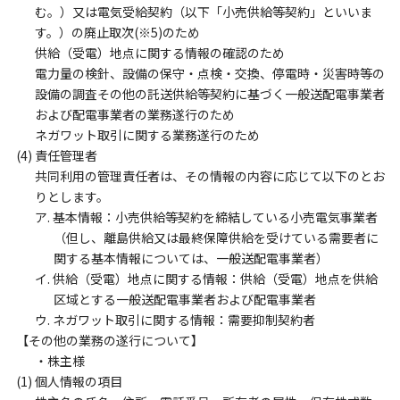
む。）又は電気受給契約（以下「小売供給等契約」といいま
す。）の廃止取次(※5)のため
供給（受電）地点に関する情報の確認のため
電力量の検針、設備の保守・点検・交換、停電時・災害時等の
設備の調査その他の託送供給等契約に基づく一般送配電事業者
および配電事業者の業務遂行のため
ネガワット取引に関する業務遂行のため
(4) 責任管理者
共同利用の管理責任者は、その情報の内容に応じて以下のとお
りとします。
ア. 基本情報：小売供給等契約を締結している小売電気事業者
（但し、離島供給又は最終保障供給を受けている需要者に
関する基本情報については、一般送配電事業者）
イ. 供給（受電）地点に関する情報：供給（受電）地点を供給
区域とする一般送配電事業者および配電事業者
ウ. ネガワット取引に関する情報：需要抑制契約者
【その他の業務の遂行について】
・株主様
(1) 個人情報の項目