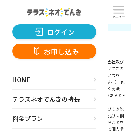
ログイン
お申し込み
TOP
プライバシーポリシー
ログイン
お申し込み
プライバシーポリシー
ネオテラスグループ（株式会社ネオテラス並びにその子会社及び
関連会社によって構成される企業集団を指し、将来においてこの
企業集団に加わるものを含みます。以下、別に断りのない限り、
HOME
ネオテラスグループを総称して｢当社グループ｣といいます。）は､
当社グループが取得及び保有する個人情報の重要性を深く認識
し、個人情報を適切に利用･保護することが社会的責任であると考
テラスネオでんきの特長
えております｡
当社グループでは､個人情報の保護に関する法律･指針及びその他
の規範を遵守し､個人情報の保護に対して最大限の注意を払い､個
料金プラン
人情報の適切な取り扱いと安全管理に不断の努力を続けることを
お約束いたします｡当社グループは､事業活動をするうえで個人情