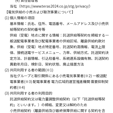
(4) 責任管理者
当社（https://www.teras2024.co.jp/stg/privacy/）
【電気供給の小売および取次事業について】
(1) 個人情報の項目
基本情報：氏名、住所、電話番号、メールアドレス及び小売供
給等契約の契約番号等
供給（受電）地点に関する情報：託送供給等契約を締結する一
般送配電事業者及び配電事業者の供給区域、離島供給約款対
象、供給（受電）地点特定番号、託送契約高情報、電流上限
値、接続送電サービスメニュー、力率、供給方式、託送契約決
定方法、計器情報、引込柱番号、系統連系設備有無、託送契約
異動年月日、検針日、契約状態、廃止措置方法
(2) 共同利用する者の範囲(※1)
当社グループと取引関係にある小売電気事業者(※2) 一般送配
電事業者(※3) 配電事業者 電力広域的運営推進機関 需要抑制契
約者(※4)
(3) 共同利用する者の利用目的
託送供給契約又は電力量調整供給契約（以下「託送供給等契
約」といいます。）の締結、変更又は解約のため
小売供給契約（離島供給及び最終保障供給に関する契約を含