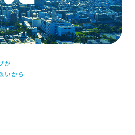
プが
想いから