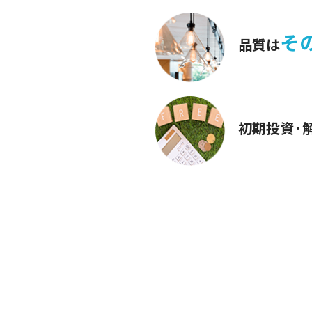
そ
品質は
初期投資·