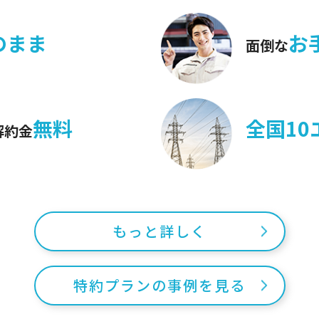
のまま
お
面倒な
無料
全国10
解約金
もっと詳しく
特約プランの事例を見る